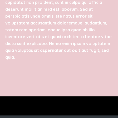
cupidatat non proident, sunt in culpa qui officia
deserunt mollit anim id est laborum. Sed ut
perspiciatis unde omnis iste natus error sit
voluptatem accusantium doloremque laudantium,
totam rem aperiam, eaque ipsa quae ab illo
inventore veritatis et quasi architecto beatae vitae
dicta sunt explicabo. Nemo enim ipsam voluptatem
quia voluptas sit aspernatur aut odit aut fugit, sed
quia.