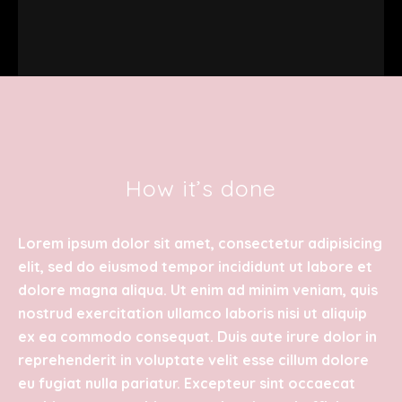
How it’s done
Lorem ipsum dolor sit amet, consectetur adipisicing
elit, sed do eiusmod tempor incididunt ut labore et
dolore magna aliqua. Ut enim ad minim veniam, quis
nostrud exercitation ullamco laboris nisi ut aliquip
ex ea commodo consequat. Duis aute irure dolor in
reprehenderit in voluptate velit esse cillum dolore
eu fugiat nulla pariatur. Excepteur sint occaecat